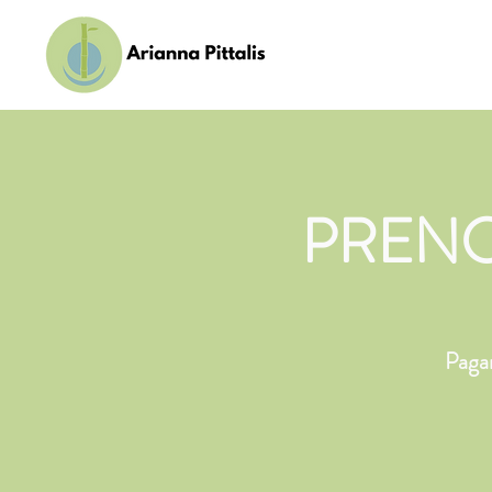
PRENO
Pagam