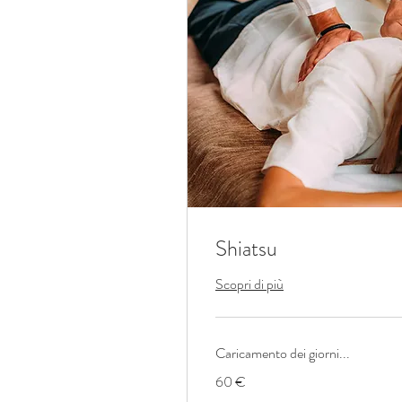
Shiatsu
Scopri di più
Caricamento dei giorni...
60
60 €
euro