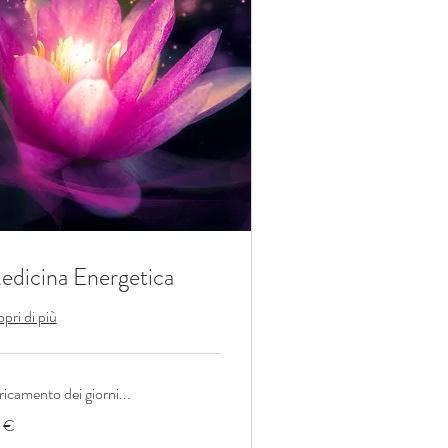
edicina Energetica
pri di più
icamento dei giorni...
 €
o