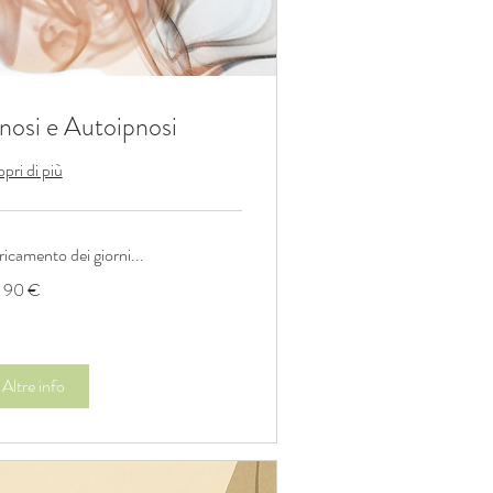
nosi e Autoipnosi
pri di più
icamento dei giorni...
 90 €
o
Altre info