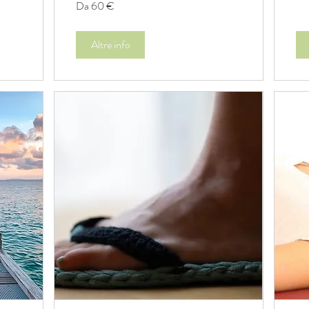
Da 60 €
60
euro
Altre info