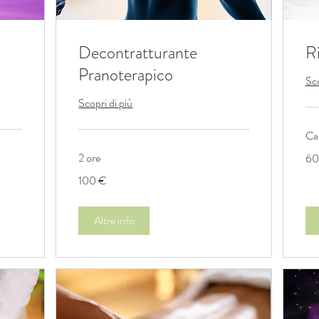
Decontratturante
Ri
Pranoterapico
Sco
Scopri di più
Car
60
2 ore
60
eur
100
100 €
euro
Altre info