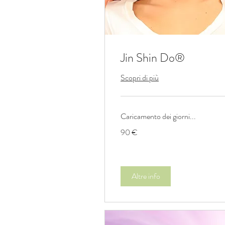
Jin Shin Do®
Scopri di più
Caricamento dei giorni...
90
90 €
euro
Altre info