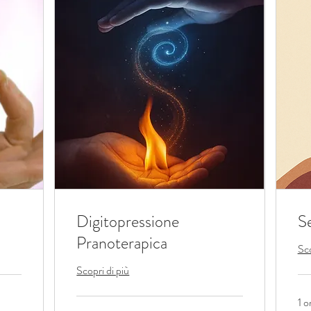
Digitopressione
S
Pranoterapica
Sco
Scopri di più
1 o