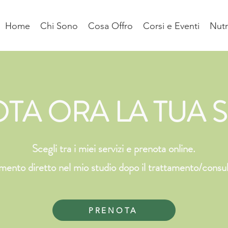
Home
Chi Sono
Cosa Offro
Corsi e Eventi
Nutr
TA ORA LA TUA 
Scegli tra i miei servizi e prenota online.
ento diretto nel mio studio dopo il trattamento/consu
PRENOTA