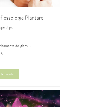
flessologia Plantare
pri di più
icamento dei giorni...
 €
o
Altre info