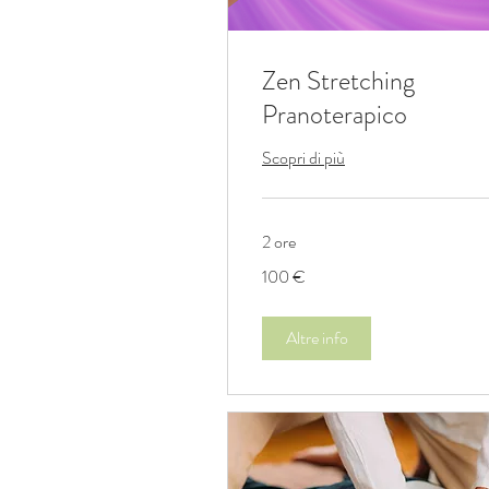
Zen Stretching
Pranoterapico
Scopri di più
2 ore
100
100 €
euro
Altre info