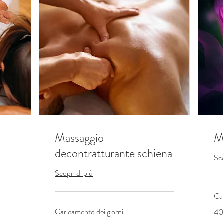
Massaggio
M
decontratturante schiena
Sco
Scopri di più
Car
40
Caricamento dei giorni...
40
eur
Da