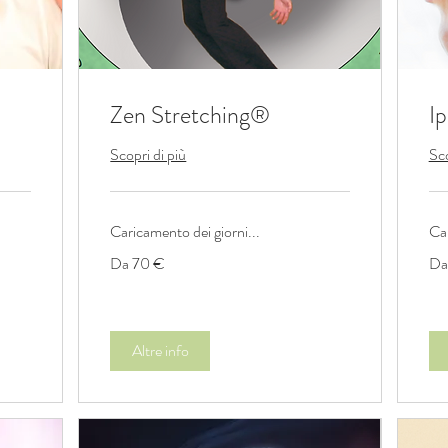
Zen Stretching®
Ip
Scopri di più
Sco
Caricamento dei giorni...
Car
Da
Da
Da 70 €
Da
70
90
euro
eur
Altre info