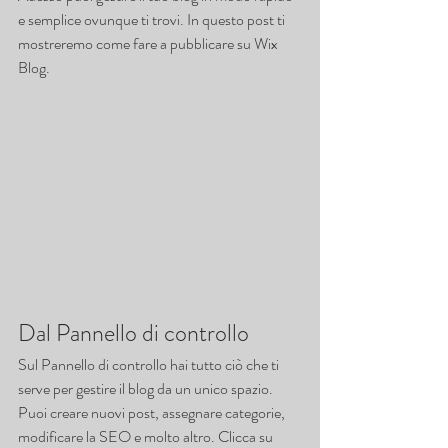
e semplice ovunque ti trovi. In questo post ti 
mostreremo come fare a pubblicare su Wix 
Blog.
Dal Pannello di controllo
Sul Pannello di controllo hai tutto ciò che ti 
serve per gestire il blog da un unico spazio. 
Puoi creare nuovi post, assegnare categorie, 
modificare la SEO e molto altro. Clicca su 